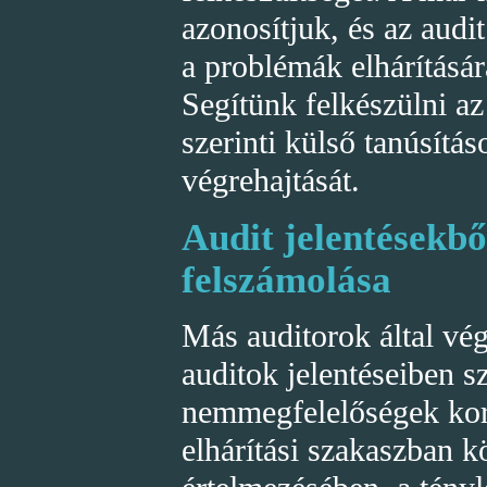
azonosítjuk, és az audi
a problémák elhárításár
Segítünk felkészülni 
szerinti külső tanúsítás
végrehajtását.
Audit jelentésekb
felszámolása
Más auditorok által vég
auditok jelentéseiben sz
nemmegfelelőségek korr
elhárítási szakaszban 