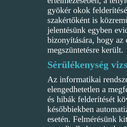
értelmezésében, a tényl
gyökér okok felderítés
szakértőként is közrem
jelentésünk egyben evi
bizonyítására, hogy az e
megszüntetésre került.
Sérülékenység viz
Az informatikai rendsz
elengedhetetlen a megf
és hibák felderítését k
későbbiekben automatiz
esetén. Felmérésünk kit