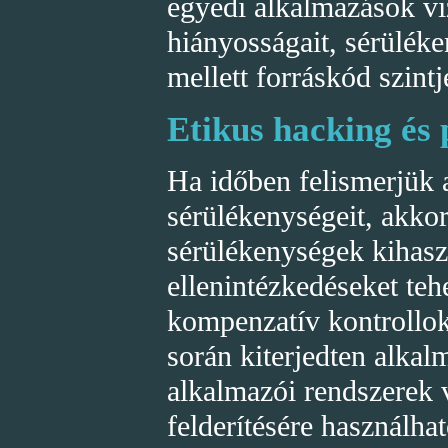
egyedi alkalmazások vi
hiányosságait, sérüléke
mellett forráskód szin
Etikus hacking és 
Ha időben felismerjük 
sérülékenységeit, akko
sérülékenységek kihasz
ellenintézkedéseket te
kompenzatív kontrollok
során kiterjedten alka
alkalmazói rendszerek 
felderítésére használh